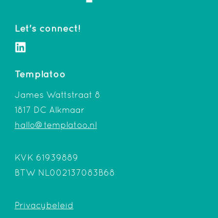
Let's connect!
Templatoo
James Wattstraat 8
1817 DC Alkmaar
hallo@templatoo.nl
KVK 61939889
BTW NL002137083B68
Privacybeleid