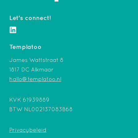
Let's connect!
Templatoo
James Wattstraat 8
1817 DC Alkmaar
hallo@templatoo.nl
KVK 61939889
BTW NL002137083B68
Privacybeleid