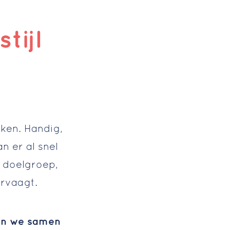
tijl
ken. Handig,
n er al snel
e doelgroep,
ervaagt.
in we samen