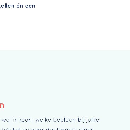
tellen én een
n
we in kaart welke beelden bij jullie
 We kijken naar doelgroep, sfeer,