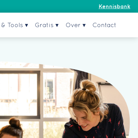
Kennisbank
& Tools ▾
Gratis ▾
Over ▾
Contact